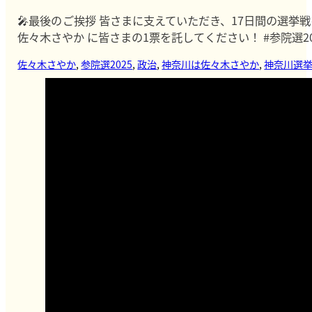
🎤最後のご挨拶 皆さまに支えていただき、17日間の選挙戦
佐々木さやか に皆さまの1票を託してください！ #参院選20
佐々木さやか
,
参院選2025
,
政治
,
神奈川は佐々木さやか
,
神奈川選