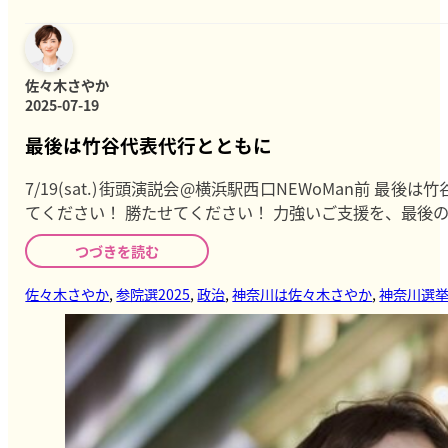
佐々木さやか
2025-07-19
最後は竹谷代表代行とともに
7/19(sat.)街頭演説会@横浜駅西口NEWoMan前
てください！ 勝たせてください！ 力強いご支援を、最後
つづきを読む
佐々木さやか
,
参院選2025
,
政治
,
神奈川は佐々木さやか
,
神奈川選